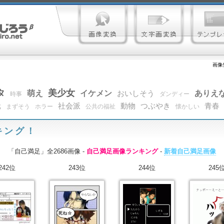
画像
タ
美少女
萌え
イケメン
ありえ
おいしそう
時事
ダンディー
元
社会派
動物
つぶやき
青春
まずそう
ホラー
公共の福祉
懐かしい
キング！
「自己満足」全2686画像 -
自己満足画像ランキング
-
新着自己満足画像
242位
243位
244位
245