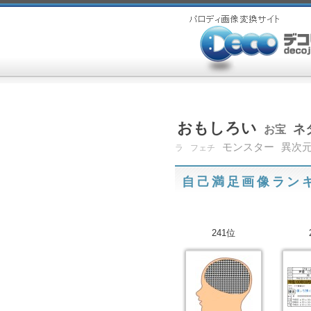
おもしろい
ネ
お宝
モンスター
異次
ラ
フェチ
自己満足画像ラン
241位