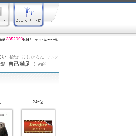
3352903
生成
回目！
（モバイル版:934956回）
ない
秘密
けしからん
アング
自己満足
愛
芸術的
位
246位