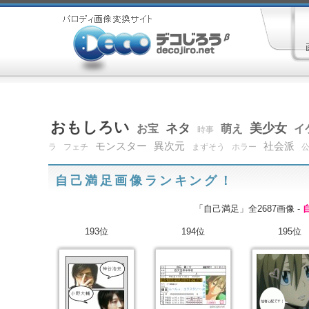
おもしろい
ネタ
美少女
お宝
萌え
イ
時事
モンスター
異次元
社会派
ラ
フェチ
まずそう
ホラー
自己満足画像ランキング！
「自己満足」全2687画像 -
193位
194位
195位