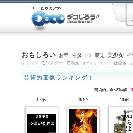
おもしろい
ネタ
美少女
お宝
萌え
イ
時事
モンスター
異次元
社会派
ラ
フェチ
まずそう
ホラー
芸術的画像ランキング！
「芸術的」全520画像 -
193位
194位
195位