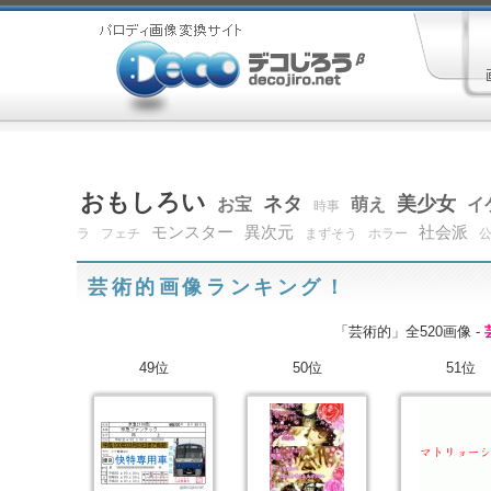
おもしろい
ネタ
美少女
お宝
萌え
イ
時事
モンスター
異次元
社会派
ラ
フェチ
まずそう
ホラー
芸術的画像ランキング！
「芸術的」全520画像 -
49位
50位
51位