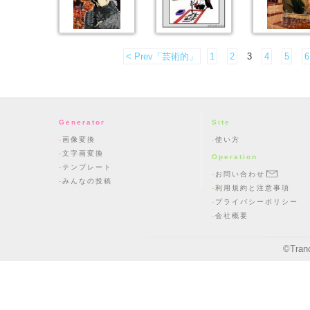
< Prev「芸術的」
1
2
3
4
5
6
Generator
Site
画像変換
使い方
文字画変換
Operation
テンプレート
お問い合わせ
みんなの投稿
利用規約と注意事項
プライバシーポリシー
会社概要
©
Tran