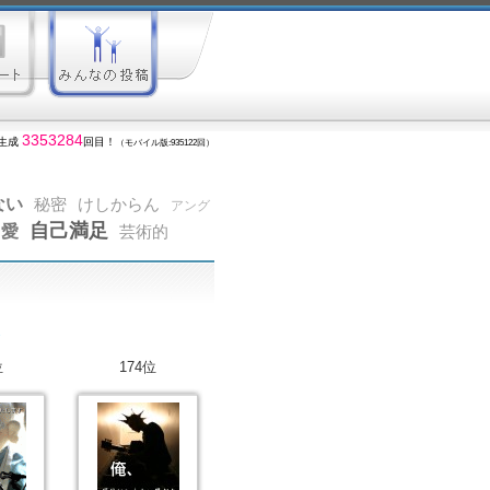
3353284
生成
回目！
（モバイル版:935122回）
ない
秘密
けしからん
アング
自己満足
愛
芸術的
位
174位