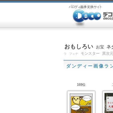
おもしろい
ネ
お宝
モンスター
異次
ラ
フェチ
ダンディー画像ラ
169位