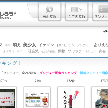
画像
タ
美少女
萌え
イケメン
ありえ
おいしそう
時事
ダンディー
元
社会派
動物
つぶやき
青春
まずそう
ホラー
公共の福祉
懐かしい
ンキング！
「ダンディー」全243画像 -
ダンディー画像ランキング
-
新着ダンディー画像
170位
171位
172位
173