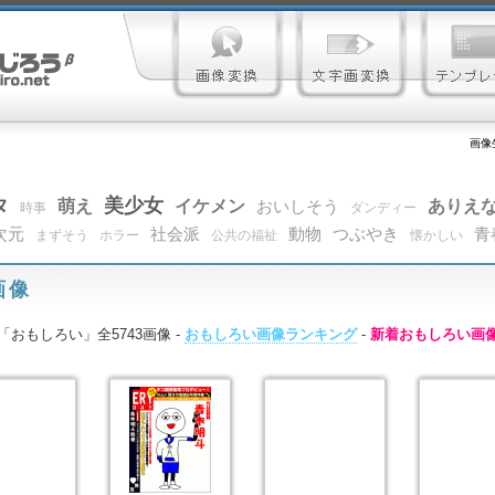
画像
タ
美少女
萌え
イケメン
ありえ
おいしそう
時事
ダンディー
次元
社会派
動物
つぶやき
青
まずそう
ホラー
公共の福祉
懐かしい
画像
「おもしろい」全5743画像 -
おもしろい画像ランキング
-
新着おもしろい画