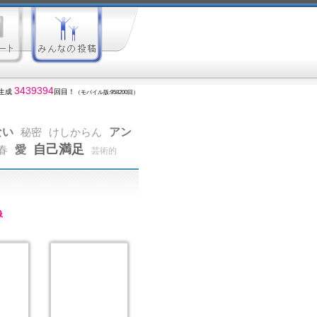
3439394
生成
回目！
（モバイル版:958200回）
ない
アン
秘密
けしからん
自己満足
愛
春
芸術的
像