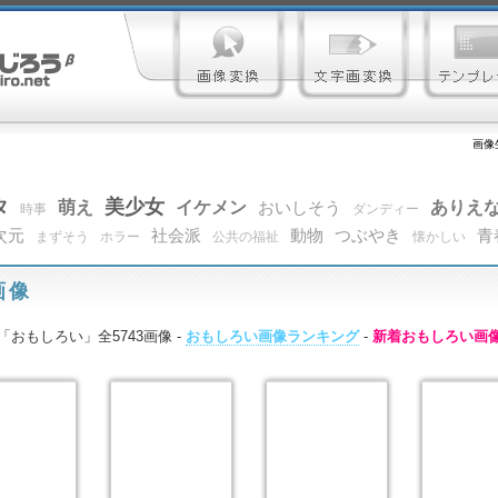
画像
タ
美少女
萌え
イケメン
ありえ
おいしそう
時事
ダンディー
次元
社会派
動物
つぶやき
青
まずそう
ホラー
公共の福祉
懐かしい
画像
「おもしろい」全5743画像 -
おもしろい画像ランキング
-
新着おもしろい画