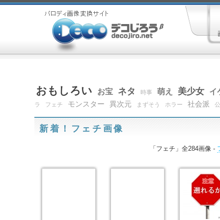
おもしろい
ネタ
美少女
お宝
萌え
イ
時事
モンスター
異次元
社会派
ラ
フェチ
まずそう
ホラー
新着！フェチ画像
「フェチ」全284画像 -