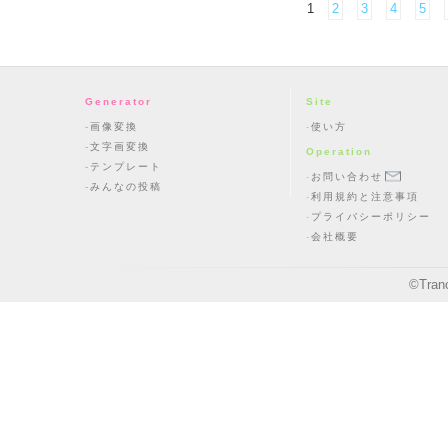
1
2
3
4
5
Generator
Site
画像変換
使い方
文字画変換
Operation
テンプレート
お問い合わせ
みんなの投稿
利用規約と注意事項
プライバシーポリシー
会社概要
©
Tran