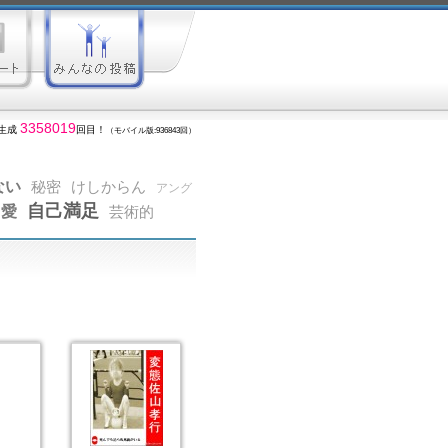
3358019
生成
回目！
（モバイル版:936843回）
ない
秘密
けしからん
アング
自己満足
愛
芸術的