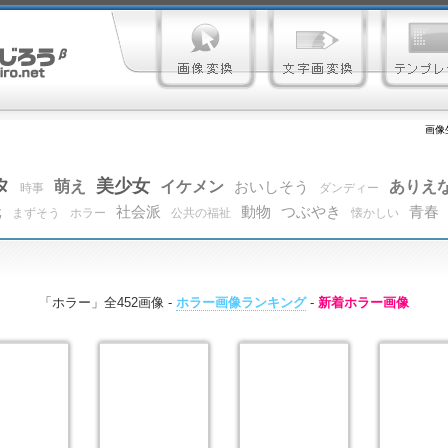
画像
タ
美少女
萌え
イケメン
ありえ
おいしそう
時事
ダンディー
元
社会派
動物
つぶやき
青春
まずそう
ホラー
公共の福祉
懐かしい
「ホラー」全452画像 -
ホラー画像ランキング
-
新着ホラー画像