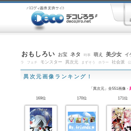
おもしろい
ネタ
美少女
お宝
萌え
イ
時事
モンスター
異次元
社会派
ラ
フェチ
まずそう
ホラー
異次元画像ランキング！
「異次元」全551画像 -
169位
170位
171位