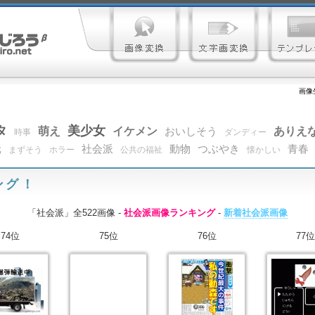
画像
タ
美少女
萌え
イケメン
ありえ
おいしそう
時事
ダンディー
元
社会派
動物
つぶやき
青春
まずそう
ホラー
公共の福祉
懐かしい
ング！
「社会派」全522画像 -
社会派画像ランキング
-
新着社会派画像
74位
75位
76位
77位