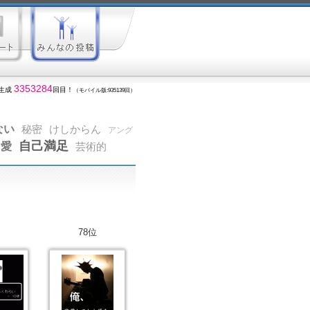
3353284
生成
回目！
（モバイル版:935139回）
ない
秘密
けしからん
アング
自己満足
愛
芸術的
78位