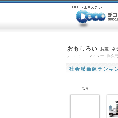
おもしろい
ネ
お宝
モンスター
異次
ラ
フェチ
社会派画像ランキ
73位