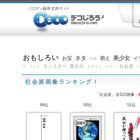
おもしろい
ネタ
美少女
お宝
萌え
イ
時事
モンスター
異次元
社会派
ラ
フェチ
まずそう
ホラー
社会派画像ランキング！
「社会派」全522画像 -
49位
50位
51位