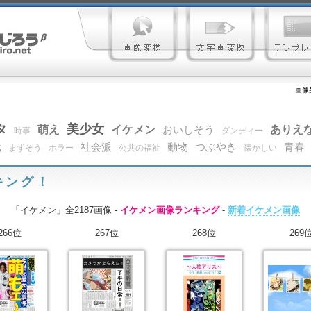
画像
タ
美少女
萌え
イケメン
ありえ
おいしそう
時事
ダンディー
元
社会派
動物
つぶやき
青春
まずそう
ホラー
公共の福祉
懐かしい
キング！
「イケメン」全2187画像 -
イケメン画像ランキング
-
新着イケメン画像
266位
267位
268位
269