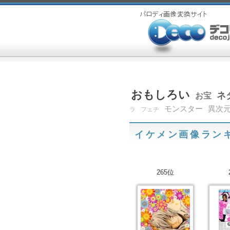
おもしろい
ネ
お宝
モンスター
異次
ラ
フェチ
イケメン画像ラン
265位