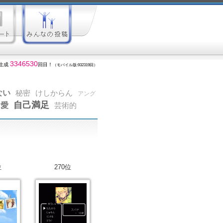
3346530
生成
回目！
（モバイル版:932319回）
ない
秘密
けしからん
アング
自己満足
愛
芸術的
位
270位