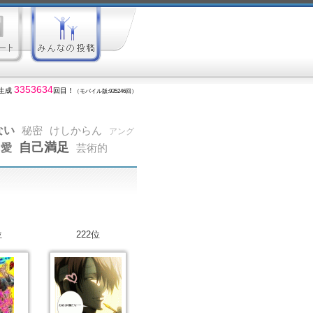
3353634
生成
回目！
（モバイル版:935246回）
ない
秘密
けしからん
アング
自己満足
愛
芸術的
位
222位