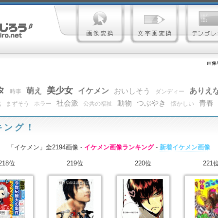
画像
タ
美少女
萌え
イケメン
ありえ
おいしそう
時事
ダンディー
元
社会派
動物
つぶやき
青春
まずそう
ホラー
公共の福祉
懐かしい
キング！
「イケメン」全2194画像 -
イケメン画像ランキング
-
新着イケメン画像
218位
219位
220位
221