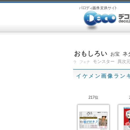
おもしろい
ネ
お宝
モンスター
異次
ラ
フェチ
イケメン画像ラン
217位