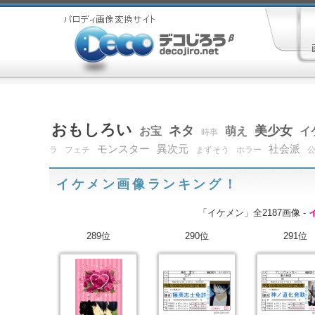
おもしろい
ネタ
美少女
お宝
萌え
イ
時事
モンスター
異次元
社会派
ラ
フェチ
まずそう
ホラー
イケメン画像ランキング！
「イケメン」全2187画像 -
289位
290位
291位