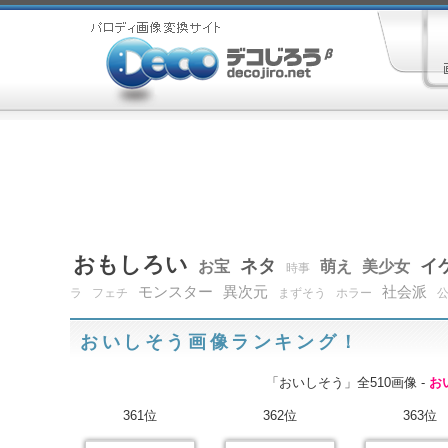
おもしろい
ネタ
イ
お宝
萌え
美少女
時事
モンスター
異次元
社会派
ラ
フェチ
まずそう
ホラー
おいしそう画像ランキング！
「おいしそう」全510画像 -
お
361位
362位
363位