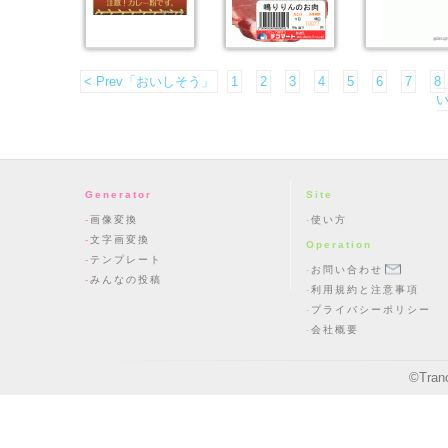
< Prev「おいしそう」
1
2
3
4
5
6
7
8
い
Generator
Site
画像変換
使い方
文字画変換
Operation
テンプレート
お問い合わせ
みんなの投稿
利用規約と注意事項
プライバシーポリシー
会社概要
©
Tran