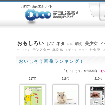
おもしろい
ネタ
美少女
お宝
萌え
イ
時事
モンスター
異次元
社会派
ラ
フェチ
まずそう
ホラー
おいしそう画像ランキング！
「おいしそう」全555画像 -
お
217位
218位
219位