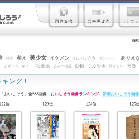
画像
タ
美少女
萌え
イケメン
ありえ
おいしそう
時事
ダンディー
元
社会派
動物
つぶやき
青春
まずそう
ホラー
公共の福祉
懐かしい
ンキング！
「おいしそう」全555画像 -
おいしそう画像ランキング
-
新着おいしそう画像
122位
123位
124位
125