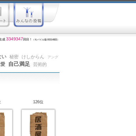
3349347
生成
回目！
（モバイル版:933148回）
ない
秘密
けしからん
アング
自己満足
愛
芸術的
位
126位