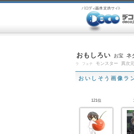
おもしろい
ネ
お宝
モンスター
異次
ラ
フェチ
おいしそう画像ラ
121位