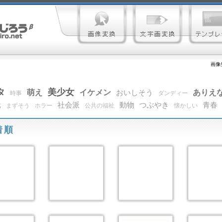
画像
タ
美少女
萌え
イケメン
ありえ
おいしそう
時事
ダンディー
元
社会派
動物
つぶやき
青春
まずそう
ホラー
公共の福祉
懐かしい
着順