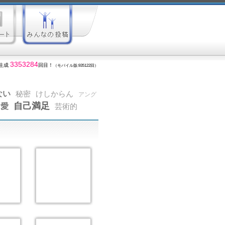
3353284
生成
回目！
（モバイル版:935122回）
ない
秘密
けしからん
アング
自己満足
愛
芸術的