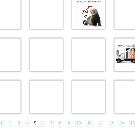
1
2
3
4
5
6
7
8
9
10
11
12
13
14
15