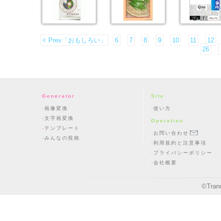
< Prev「おもしろい」
6
7
8
9
10
11
12
26
Generator
Site
画像変換
使い方
文字画変換
Operation
テンプレート
お問い合わせ
みんなの投稿
利用規約と注意事項
プライバシーポリシー
会社概要
©
Tran