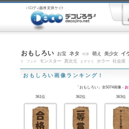
おもしろい
ネタ
イ
お宝
萌え
美少女
時事
モンスター
異次元
ホラー
社会派
ラ
フェチ
まずそう
おもしろい画像ランキング！
「おもしろい」全5074画像 -
お
361位
362位
363位