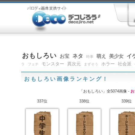
おもしろい
ネタ
イ
お宝
萌え
美少女
時事
モンスター
異次元
ホラー
社会派
ラ
フェチ
まずそう
おもしろい画像ランキング！
「おもしろい」全5074画像 -
お
337位
338位
339位