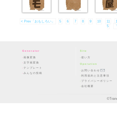
< Prev「おもしろい」
5
6
7
8
9
10
11
5
「
Generator
Site
画像変換
使い方
文字画変換
Operation
テンプレート
お問い合わせ
みんなの投稿
利用規約と注意事項
プライバシーポリシー
会社概要
©
Tran