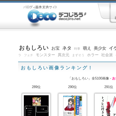
おもしろい
ネタ
イ
お宝
萌え
美少女
時事
モンスター
異次元
ホラー
社会派
ラ
フェチ
まずそう
おもしろい画像ランキング！
「おもしろい」全5100画像 -
お
289位
290位
291位