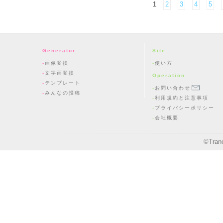
1
2
3
4
5
Generator
Site
画像変換
使い方
文字画変換
Operation
テンプレート
お問い合わせ
みんなの投稿
利用規約と注意事項
プライバシーポリシー
会社概要
©
Tran