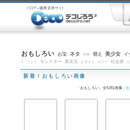
おもしろい
ネタ
美少女
お宝
萌え
イ
時事
モンスター
異次元
社会派
ラ
フェチ
まずそう
ホラー
新着！おもしろい画像
「おもしろい」全5281画像 -
お