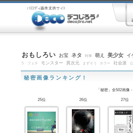
おもしろい
ネタ
美少女
お宝
萌え
イ
時事
モンスター
異次元
社会派
ラ
フェチ
まずそう
ホラー
秘密画像ランキング！
「秘密」全502画像 
25位
26位
27位