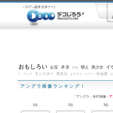
おもしろい
ネタ
イ
お宝
萌え
美少女
時事
モンスター
異次元
社会派
ラ
フェチ
まずそう
ホラー
アングラ画像ランキング！
「アングラ」全67画像 -
ア
1位
2位
3位