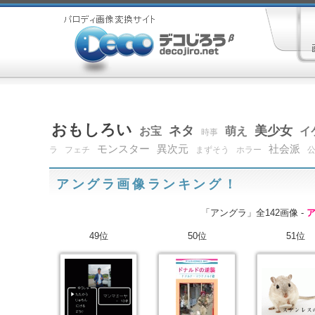
おもしろい
ネタ
美少女
お宝
萌え
イ
時事
モンスター
異次元
社会派
ラ
フェチ
まずそう
ホラー
アングラ画像ランキング！
「アングラ」全142画像 -
49位
50位
51位