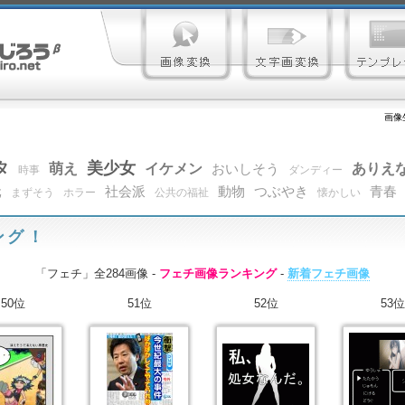
画像
タ
美少女
萌え
イケメン
ありえ
おいしそう
時事
ダンディー
元
社会派
動物
つぶやき
青春
まずそう
ホラー
公共の福祉
懐かしい
ング！
「フェチ」全284画像 -
フェチ画像ランキング
-
新着フェチ画像
50位
51位
52位
53位