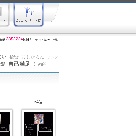
3353284
生成
回目！
（モバイル版:935124回）
ない
秘密
けしからん
アング
自己満足
愛
芸術的
54位