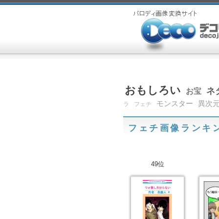
おもしろい
ネ
お宝
モンスター
異次
ラ
フェチ
フェチ画像ランキ
49位