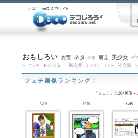
おもしろい
ネタ
美少女
お宝
萌え
イ
時事
モンスター
異次元
社会派
ラ
フェチ
まずそう
ホラー
フェチ画像ランキング！
「フェチ」全284画像 -
73位
74位
75位