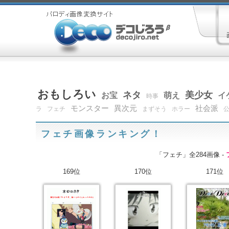
おもしろい
ネタ
美少女
お宝
萌え
イ
時事
モンスター
異次元
社会派
ラ
フェチ
まずそう
ホラー
フェチ画像ランキング！
「フェチ」全284画像 -
169位
170位
171位