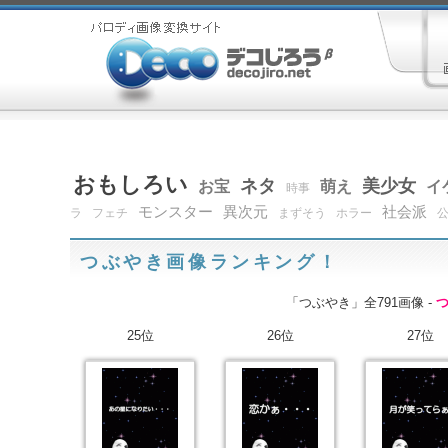
おもしろい
ネタ
美少女
お宝
萌え
イ
時事
モンスター
異次元
社会派
ラ
フェチ
まずそう
ホラー
つぶやき画像ランキング！
「つぶやき」全791画像 -
25位
26位
27位