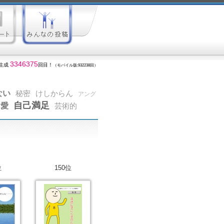
3346375
生成
回目！
（モバイル版:932238回）
ない
秘密
けしからん
アング
自己満足
愛
芸術的
位
150位