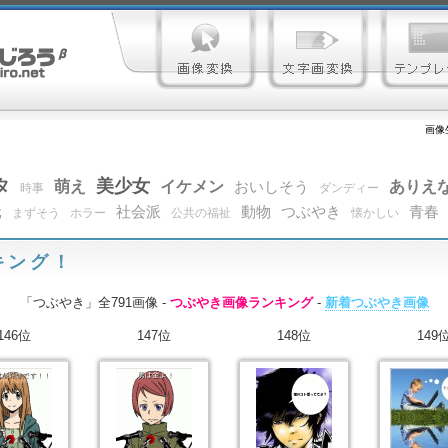
画像
タ
美少女
萌え
イケメン
ありえ
おいしそう
時事
ダンディー
元
社会派
動物
つぶやき
青春
まずそう
ホラー
公共の福祉
懐かしい
キング！
「つぶやき」全791画像 -
つぶやき画像ランキング
-
新着つぶやき画像
146位
147位
148位
149