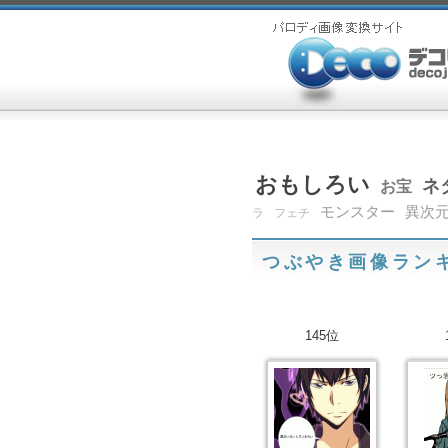
おもしろい
ネ
お宝
モンスター
異次
ラ
フェチ
つぶやき画像ラン
145位