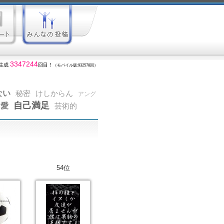
3347244
生成
回目！
（モバイル版:932578回）
ない
秘密
けしからん
アング
自己満足
愛
芸術的
54位