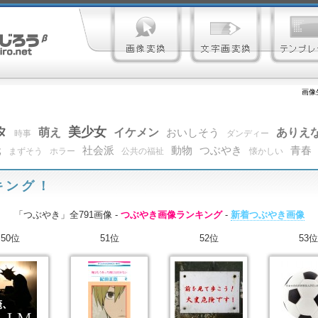
画像
タ
美少女
萌え
イケメン
ありえ
おいしそう
時事
ダンディー
元
社会派
動物
つぶやき
青春
まずそう
ホラー
公共の福祉
懐かしい
キング！
「つぶやき」全791画像 -
つぶやき画像ランキング
-
新着つぶやき画像
50位
51位
52位
53位