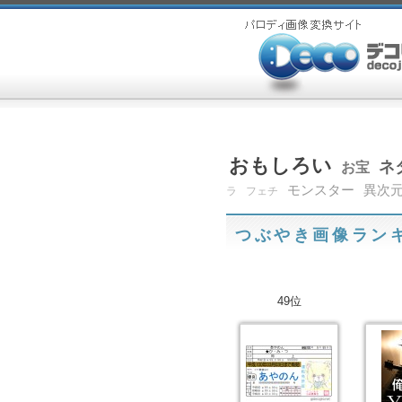
おもしろい
ネ
お宝
モンスター
異次
ラ
フェチ
つぶやき画像ラン
49位