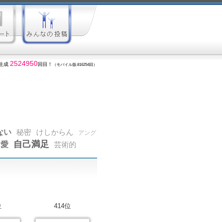
2524950
生成
回目！
（モバイル版:816254回）
ない
秘密
けしからん
アング
自己満足
愛
芸術的
位
414位