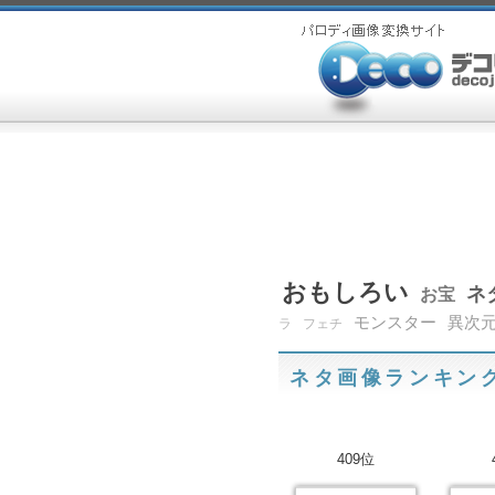
おもしろい
ネ
お宝
モンスター
異次
ラ
フェチ
ネタ画像ランキン
409位