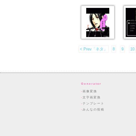
< Prev「ネタ」
8
9
10
Generator
画像変換
文字画変換
テンプレート
みんなの投稿