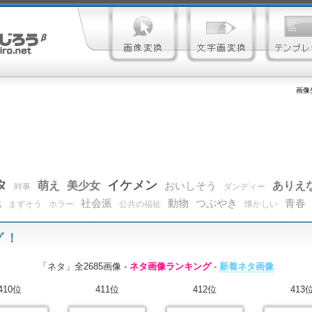
画像
タ
イケメン
萌え
美少女
ありえ
おいしそう
時事
ダンディー
元
社会派
動物
つぶやき
青春
まずそう
ホラー
公共の福祉
懐かしい
グ！
「ネタ」全2685画像 -
ネタ画像ランキング
-
新着ネタ画像
410位
411位
412位
413