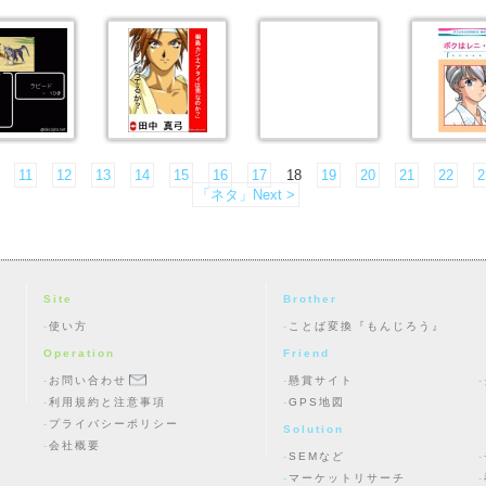
11
12
13
14
15
16
17
18
19
20
21
22
2
「ネタ」Next >
Site
Brother
使い方
ことば変換『もんじろう』
Operation
Friend
お問い合わせ
懸賞サイト
利用規約と注意事項
GPS地図
プライバシーポリシー
Solution
会社概要
SEMなど
マーケットリサーチ