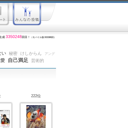
3350248
生成
回目！
（モバイル版:933386回）
ない
秘密
けしからん
アング
自己満足
愛
芸術的
位
222位