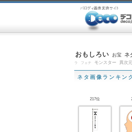
おもしろい
ネ
お宝
モンスター
異次
ラ
フェチ
ネタ画像ランキン
217位