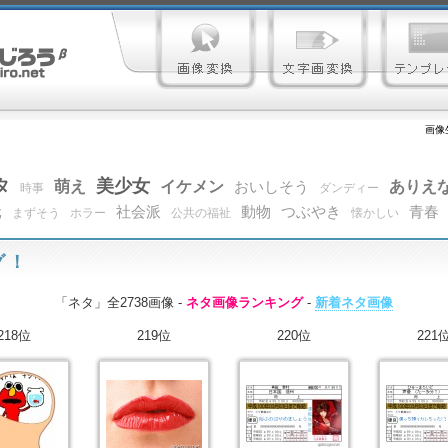
画像
タ
美少女
萌え
イケメン
ありえ
おいしそう
時事
ダンディー
元
社会派
動物
つぶやき
青春
まずそう
ホラー
公共の福祉
懐かしい
グ！
「ネタ」全2738画像 -
ネタ画像ランキング
-
新着ネタ画像
218位
219位
220位
221