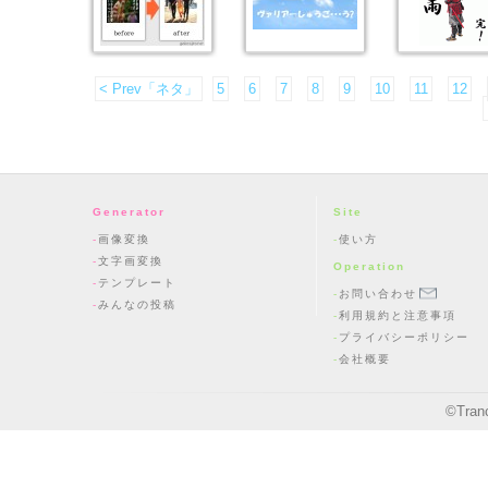
< Prev「ネタ」
5
6
7
8
9
10
11
12
Generator
Site
画像変換
使い方
文字画変換
Operation
テンプレート
お問い合わせ
みんなの投稿
利用規約と注意事項
プライバシーポリシー
会社概要
©
Tran