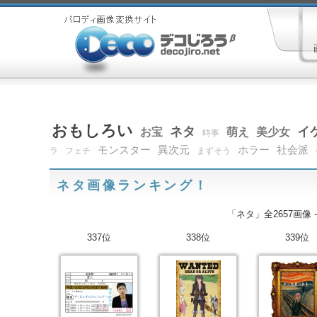
おもしろい
ネタ
イ
お宝
萌え
美少女
時事
モンスター
異次元
ホラー
社会派
ラ
フェチ
まずそう
ネタ画像ランキング！
「ネタ」全2657画像 
337位
338位
339位