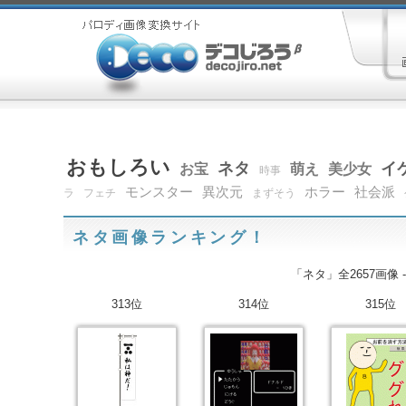
おもしろい
ネタ
イ
お宝
萌え
美少女
時事
モンスター
異次元
ホラー
社会派
ラ
フェチ
まずそう
ネタ画像ランキング！
「ネタ」全2657画像 
313位
314位
315位