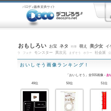
おもしろい
ネタ
美少女
お宝
萌え
イ
時事
モンスター
異次元
社会派
ラ
フェチ
まずそう
ホラー
おいしそう画像ランキング！
「おいしそう」全555画像 -
お
49位
50位
51位