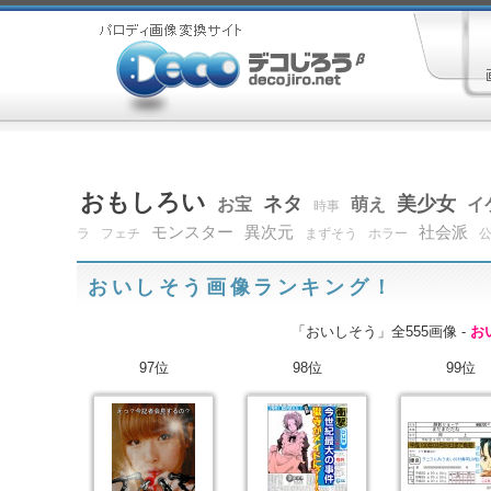
おもしろい
ネタ
美少女
お宝
萌え
イ
時事
モンスター
異次元
社会派
ラ
フェチ
まずそう
ホラー
おいしそう画像ランキング！
「おいしそう」全555画像 -
お
97位
98位
99位