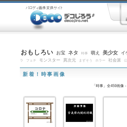
おもしろい
ネタ
美少女
お宝
萌え
イ
時事
モンスター
異次元
社会派
ラ
フェチ
まずそう
ホラー
新着！時事画像
「時事」全459画像 