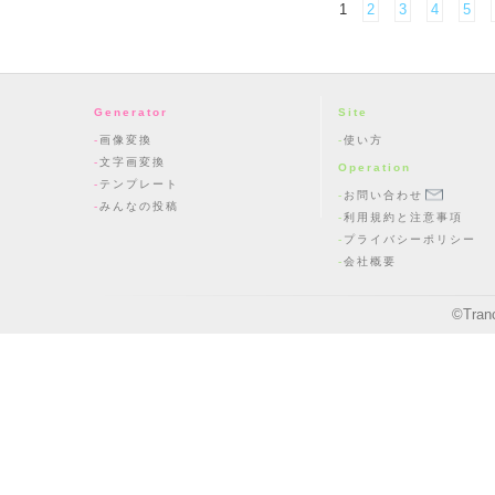
1
2
3
4
5
Generator
Site
画像変換
使い方
文字画変換
Operation
テンプレート
お問い合わせ
みんなの投稿
利用規約と注意事項
プライバシーポリシー
会社概要
©
Tran