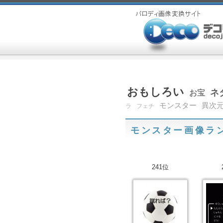
おもしろい
ネ
お宝
モンスター
異次
ラ
フェチ
モンスター画像ラ
241位