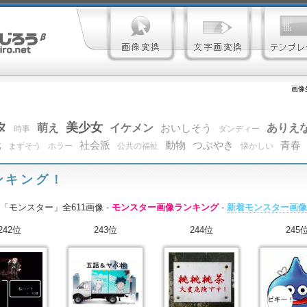
画像
タ
美少女
萌え
イケメン
ありえ
おいしそう
時事
ダンディー
元
社会派
動物
つぶやき
青春
まずそう
ホラー
公共の福祉
懐かしい
ンキング！
「モンスター」全611画像 -
モンスター画像ランキング
-
新着モンスター画像
242位
243位
244位
245