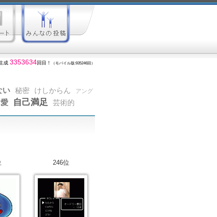
3353634
生成
回目！
（モバイル版:935246回）
ない
秘密
けしからん
アング
自己満足
愛
芸術的
位
246位