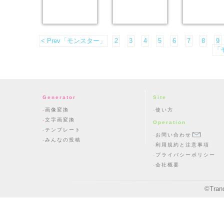
< Prev「モンスター」
2
3
4
5
6
7
8
9
「モ
Generator
Site
画像変換
使い方
文字画変換
Operation
テンプレート
お問い合わせ
みんなの投稿
利用規約と注意事項
プライバシーポリシー
会社概要
©
Tran