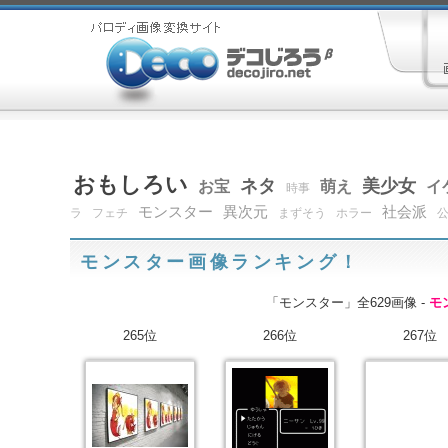
おもしろい
ネタ
美少女
お宝
萌え
イ
時事
モンスター
異次元
社会派
ラ
フェチ
まずそう
ホラー
モンスター画像ランキング！
「モンスター」全629画像 -
モ
265位
266位
267位