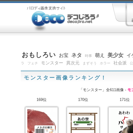
おもしろい
ネタ
美少女
お宝
萌え
イ
時事
モンスター
異次元
社会派
ラ
フェチ
まずそう
ホラー
モンスター画像ランキング！
「モンスター」全611画像 -
モ
169位
170位
171位