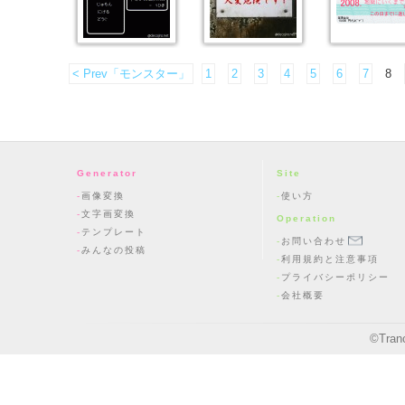
< Prev「モンスター」
1
2
3
4
5
6
7
8
Generator
Site
画像変換
使い方
文字画変換
Operation
テンプレート
お問い合わせ
みんなの投稿
利用規約と注意事項
プライバシーポリシー
会社概要
©
Tran