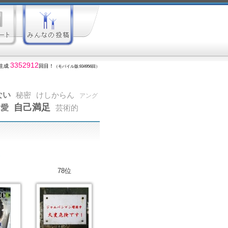
3352912
生成
回目！
（モバイル版:934956回）
ない
秘密
けしからん
アング
自己満足
愛
芸術的
78位