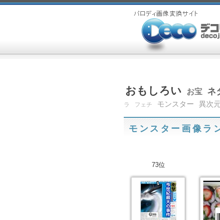
おもしろい
ネ
お宝
モンスター
異次
ラ
フェチ
モンスター画像ラ
73位