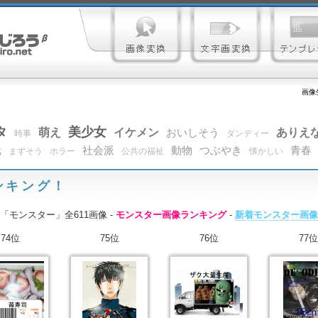
画像
タ
美少女
萌え
イケメン
ありえ
おいしそう
時事
ダンディー
元
社会派
動物
つぶやき
青春
まずそう
ホラー
公共の福祉
懐かしい
ンキング！
「モンスター」全611画像 -
モンスター画像ランキング
-
新着モンスター画像
74位
75位
76位
77位