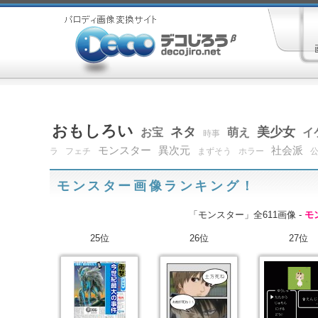
おもしろい
ネタ
美少女
お宝
萌え
イ
時事
モンスター
異次元
社会派
ラ
フェチ
まずそう
ホラー
モンスター画像ランキング！
「モンスター」全611画像 -
モ
25位
26位
27位