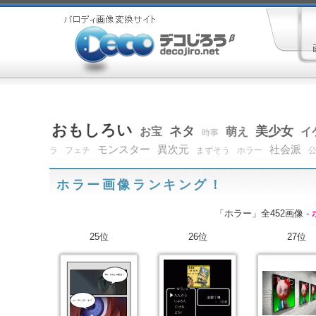
おもしろい
ネタ
美少女
お宝
萌え
イ
時事
モンスター
異次元
社会派
ラ
フェチ
まずそう
ホラー
ホラー画像ランキング！
「ホラー」全452画像 -
25位
26位
27位