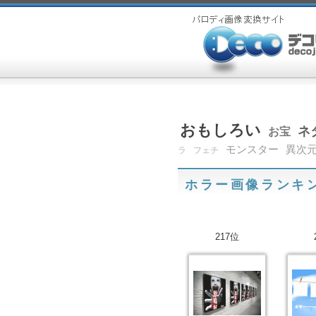
おもしろい
ネ
お宝
モンスター
異次
ラ
フェチ
ホラー画像ランキ
217位