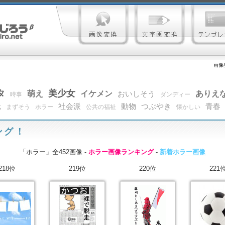
画像
タ
美少女
萌え
イケメン
ありえ
おいしそう
時事
ダンディー
元
社会派
動物
つぶやき
青春
まずそう
ホラー
公共の福祉
懐かしい
ング！
「ホラー」全452画像 -
ホラー画像ランキング
-
新着ホラー画像
218位
219位
220位
221