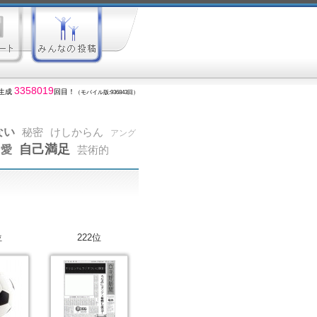
3358019
生成
回目！
（モバイル版:936843回）
ない
秘密
けしからん
アング
自己満足
愛
芸術的
位
222位