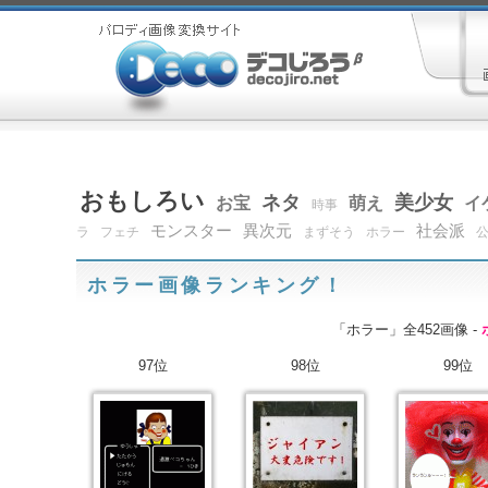
おもしろい
ネタ
美少女
お宝
萌え
イ
時事
モンスター
異次元
社会派
ラ
フェチ
まずそう
ホラー
ホラー画像ランキング！
「ホラー」全452画像 -
97位
98位
99位