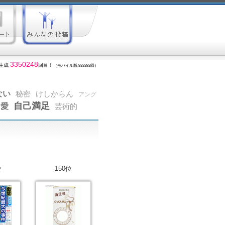
3350248
生成
回目！
（モバイル版:933383回）
ない
秘密
けしからん
アング
自己満足
愛
芸術的
位
150位