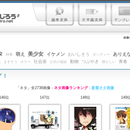
画像
タ
美少女
萌え
イケメン
ありえ
おいしそう
時事
ダンディー
元
社会派
動物
つぶやき
青春
まずそう
ホラー
公共の福祉
懐かしい
グ！
「ネタ」全2738画像 -
ネタ画像ランキング
-
新着ネタ画像
146位
147位
148位
149