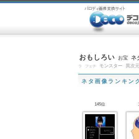
おもしろい
ネ
お宝
モンスター
異次
ラ
フェチ
ネタ画像ランキン
145位