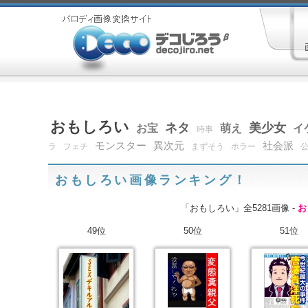
おもしろい
ネタ
美少女
お宝
萌え
イ
時事
モンスター
異次元
社会派
ラ
フェチ
まずそう
ホラー
おもしろい画像ランキング！
「おもしろい」全5281画像 -
お
49位
50位
51位