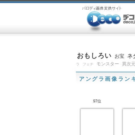
おもしろい
ネ
お宝
モンスター
異次
ラ
フェチ
アングラ画像ラン
97位