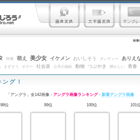
画像
タ
美少女
萌え
イケメン
ありえ
おいしそう
時事
ダンディー
元
社会派
動物
つぶやき
青春
まずそう
ホラー
公共の福祉
懐かしい
キング！
「アングラ」全142画像 -
アングラ画像ランキング
-
新着アングラ画像
98位
99位
100位
101