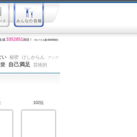
3352851
生成
回目！
（モバイル版:934935回）
ない
秘密
けしからん
アング
自己満足
愛
芸術的
位
102位